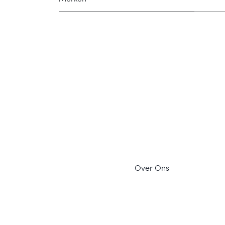
Ov
er Ons