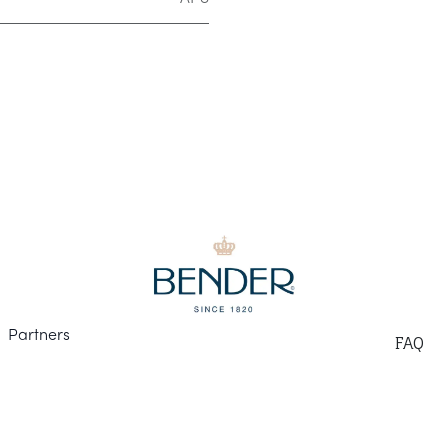
Part
ners
F
AQ