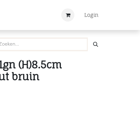
Nieuws
Registreren
Login
/1gn (H)8.5cm
ut bruin