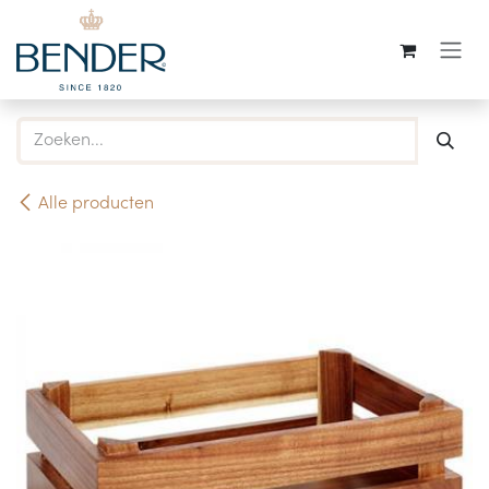
Overslaan naar inhoud
Alle producten