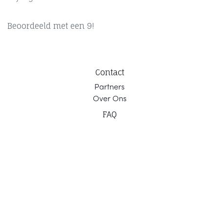
Beoordeeld met een 9!
Contact
Part
ners
Ov
er Ons
F
AQ