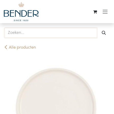
Overslaan naar inhoud
Alle producten