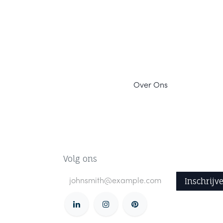
Ov
er Ons
Volg ons
Inschrijv