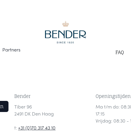
Part
ners
F
AQ
Bender
Openingstijden
en
Tiber 96
Ma t/m do: 08:3
2491 DK Den Haag
17:15
Vrijdag: 08:30 - 
t:
+31 (0)70 317 43 10