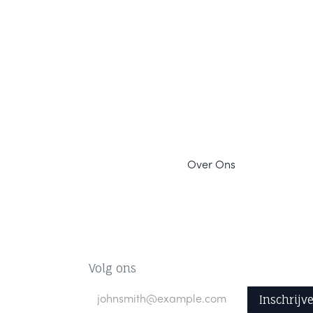
Ov
er Ons
Volg ons
Inschrijv