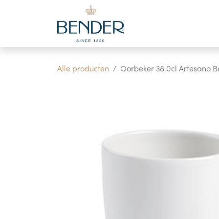
Overslaan naar inhoud
Alle producten
Oorbeker 38.0cl Artesano B