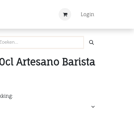
Nieuws
Registreren
Login
0cl Artesano Barista
kking: