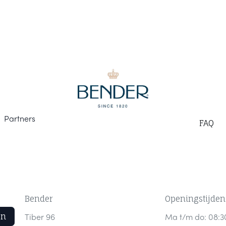
Part
ners
F
AQ
Bender
Openingstijden
en
Tiber 96
Ma t/m do: 08:3