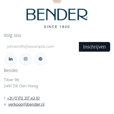
Volg ons
Inschrijven
Bender
Tiber 96
2491 DK Den Haag
t:
+31 (0)70 317 43 10
e:
verkoop@bender.nl