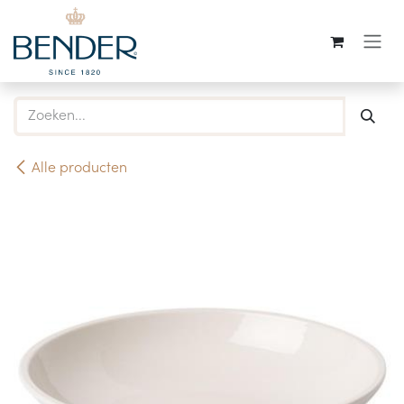
Overslaan naar inhoud
Alle producten