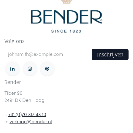
Volg ons
Inschrijven
Bender
Tiber 96
2491 DK Den Haag
t:
+31 (0)70 317 43 10
e:
verkoop@bender.nl