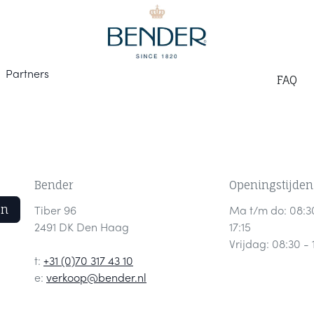
Part
ners
F
AQ
Bender
Openingstijden
en
Tiber 96
Ma t/m do: 08:3
2491 DK Den Haag
17:15
Vrijdag: 08:30 - 
t:
+31 (0)70 317 43 10
e:
verkoop@bender.nl