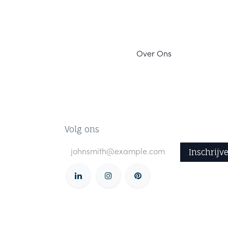
Ov
er Ons
Volg ons
Inschrijv