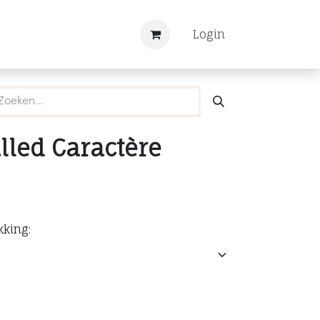
Nieuws
Registreren
Login
lled Caractère
kking: