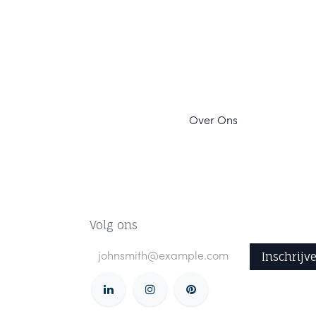
Ov
er Ons
Volg ons
Inschrijv