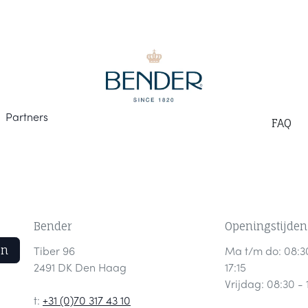
Part
ners
F
AQ
Bender
Openingstijden
en
Tiber 96
Ma t/m do: 08:3
2491 DK Den Haag
17:15
Vrijdag: 08:30 - 
t:
+31 (0)70 317 43 10