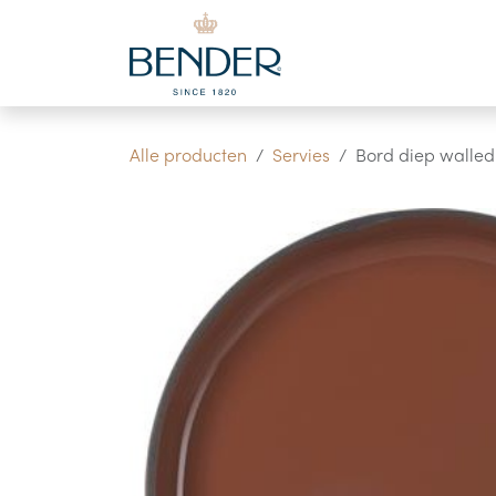
Overslaan naar inhoud
Alle producten
Servies
Bord diep walle