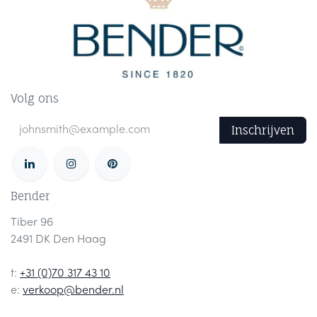
Volg ons
Inschrijven
Bender
Tiber 96
2491 DK Den Haag
t:
+31 (0)70 317 43 10
e:
verkoop@bender.nl