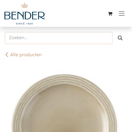
Overslaan naar inhoud
Alle producten