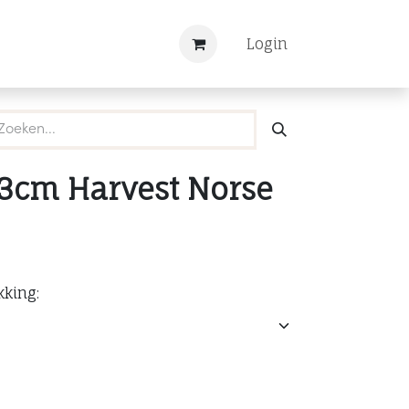
Nieuws
Registreren
Login
.3cm Harvest Norse
kking: