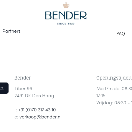
Part
ners
F
AQ
Bender
Openingstijden
en
Tiber 96
Ma t/m do: 08:3
2491 DK Den Haag
17:15
Vrijdag: 08:30 - 
t:
+31 (0)70 317 43 10
e:
verkoop@bender.nl