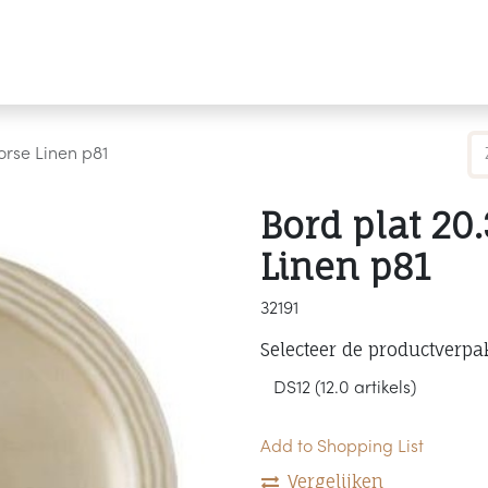
Producten
Merken
Referenties
Personaliseren
orse Linen p81
Bord plat 20
Linen p81
32191
Selecteer de productverpa
Add to Shopping List
Vergelijken