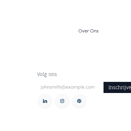
Ov
er Ons
Volg ons
Inschrijv