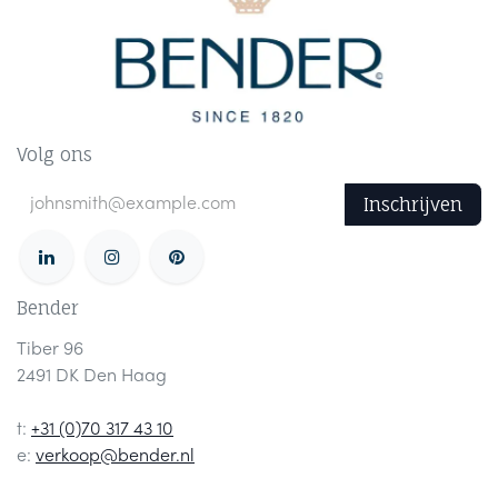
Volg ons
Inschrijven
Bender
Tiber 96
2491 DK Den Haag
t:
+31 (0)70 317 43 10
e:
verkoop@bender.nl