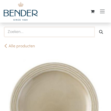
Overslaan naar inhoud
Alle producten