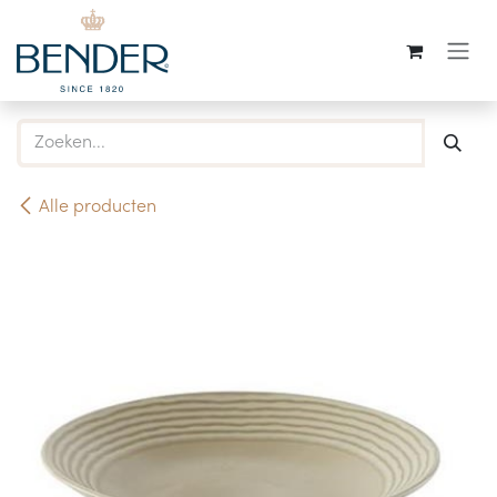
Overslaan naar inhoud
Alle producten