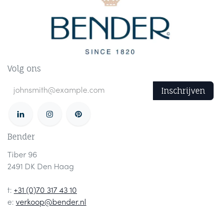
Volg ons
Inschrijven
Bender
Tiber 96
2491 DK Den Haag
t:
+31 (0)70 317 43 10
e:
verkoop@bender.nl