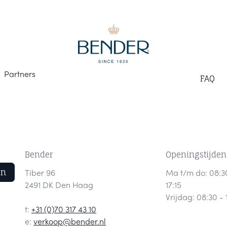
Part
ners
F
AQ
Bender
Openingstijden
en
Tiber 96
Ma t/m do: 08:3
2491 DK Den Haag
17:15
Vrijdag: 08:30 - 
t:
+31 (0)70 317 43 10
e:
verkoop@bender.nl