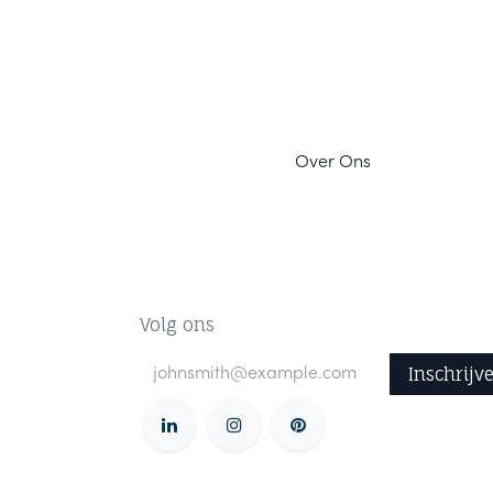
Ov
er Ons
Volg ons
Inschrijv