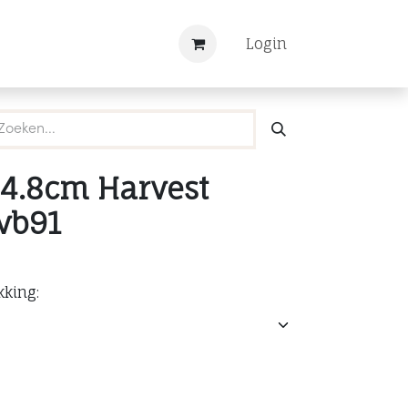
Nieuws
Registreren
Login
4.8cm Harvest
vb91
kking: