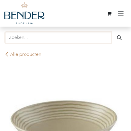
Overslaan naar inhoud
Alle producten