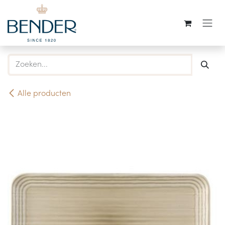
Overslaan naar inhoud
Alle producten