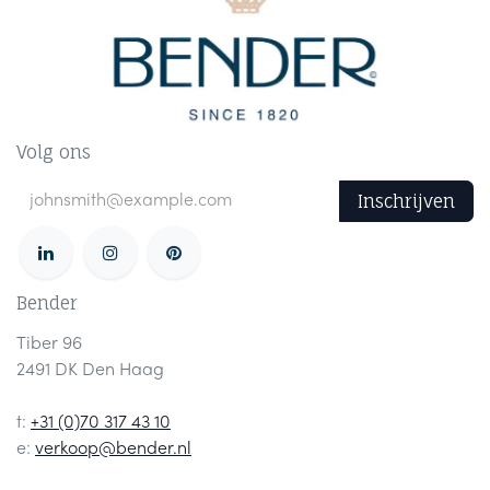
Volg ons
Inschrijven
Bender
Tiber 96
2491 DK Den Haag
t:
+31 (0)70 317 43 10
e:
verkoop@bender.nl