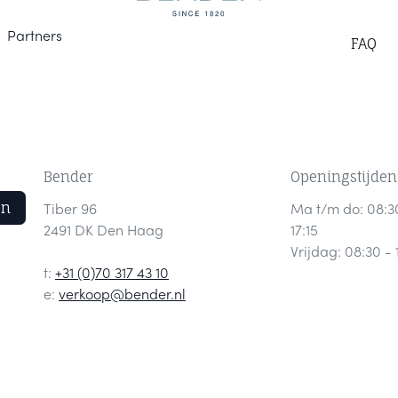
Part
ners
F
AQ
Bender
Openingstijden
en
Tiber 96
Ma t/m do: 08:3
2491 DK Den Haag
17:15
Vrijdag: 08:30 - 
t:
+31 (0)70 317 43 10
e:
verkoop@bender.nl