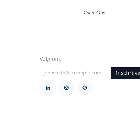
Ov
er Ons
Volg ons
Inschrijv