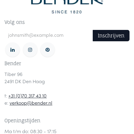
Volg ons
Inschrijven
Bender
Tiber 96
2491 DK Den Haag
t:
+31 (0)70 317 43 10
e:
verkoop@bender.nl
Openingstijden
Ma t/m do: 08:30 - 17:15