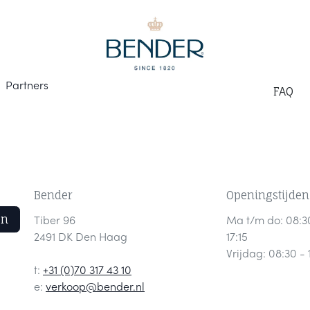
Part
ners
F
AQ
Bender
Openingstijden
en
Tiber 96
Ma t/m do: 08:3
2491 DK Den Haag
17:15
Vrijdag: 08:30 - 
t:
+31 (0)70 317 43 10
e:
verkoop@bender.nl