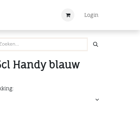
Nieuws
Registreren
Login
5cl Handy blauw
kking: