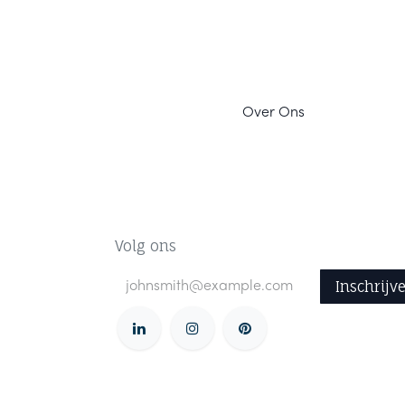
Ov
er Ons
Volg ons
Inschrijv