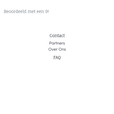
Beoordeeld met een 9!
Contact
Part
ners
Ov
er Ons
F
AQ