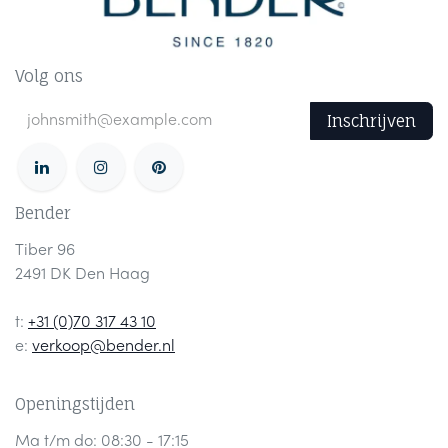
Volg ons
Inschrijven
Bender
Tiber 96
2491 DK Den Haag
t:
+31 (0)70 317 43 10
e:
verkoop@bender.nl
Openingstijden
Ma t/m do: 08:30 - 17:15