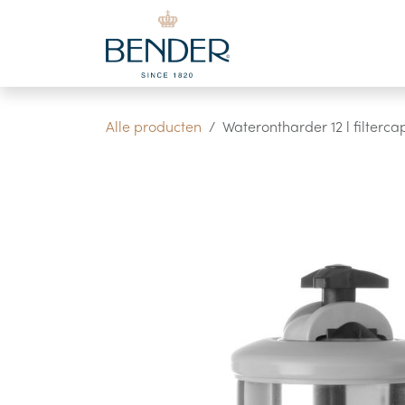
Overslaan naar inhoud
Alle producten
Waterontharder 12 l filterc