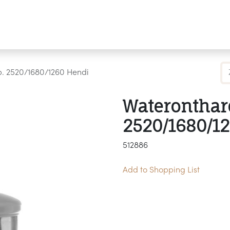
Producten
Merken
Referenties
Personaliseren
ap. 2520/1680/1260 Hendi
Waterontharde
2520/1680/1
512886
Add to Shopping List