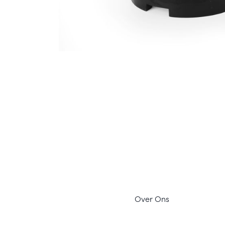
Ov
er Ons