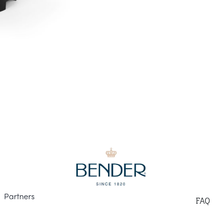
Part
ners
F
AQ