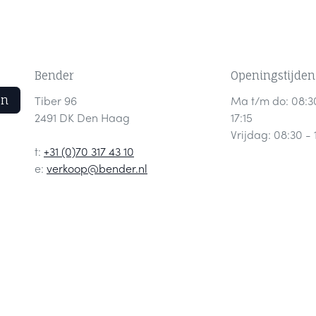
Bender
Openingstijden
en
Tiber 96
Ma t/m do: 08:3
2491 DK Den Haag
17:15
Vrijdag: 08:30 - 
t:
+31 (0)70 317 43 10
e:
verkoop@bender.nl