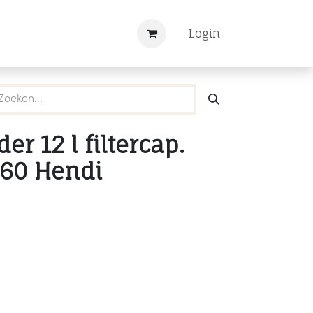
Nieuws
Registreren
Login
r 12 l filtercap.
260 Hendi