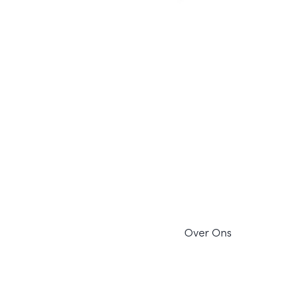
Ov
er Ons