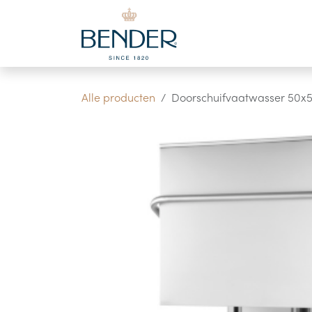
Overslaan naar inhoud
Alle producten
Doorschuifvaatwasser 50x