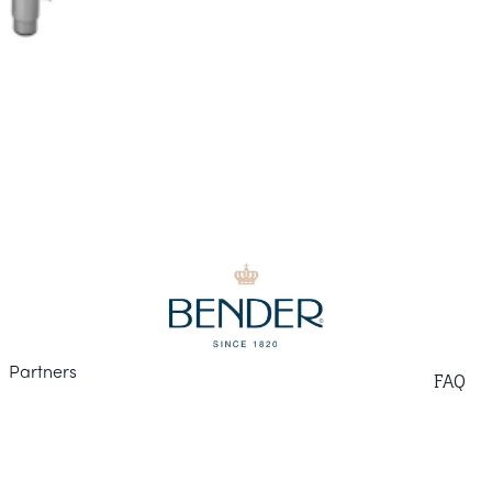
Part
ners
F
AQ