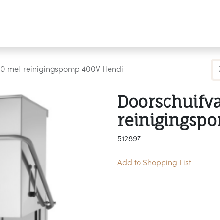
Producten
Merken
Referenties
Personaliseren
50 met reinigingspomp 400V Hendi
Doorschuifv
reinigingsp
512897
Add to Shopping List