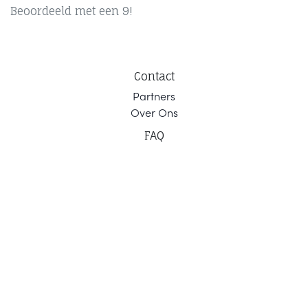
Beoordeeld met een 9!
Contact
Part
ners
Ov
er Ons
F
AQ