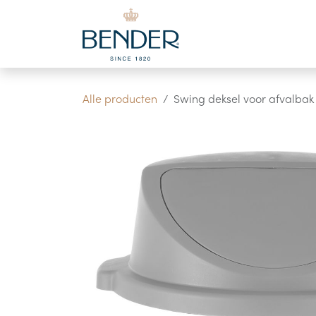
Overslaan naar inhoud
Alle producten
Swing deksel voor afvalba