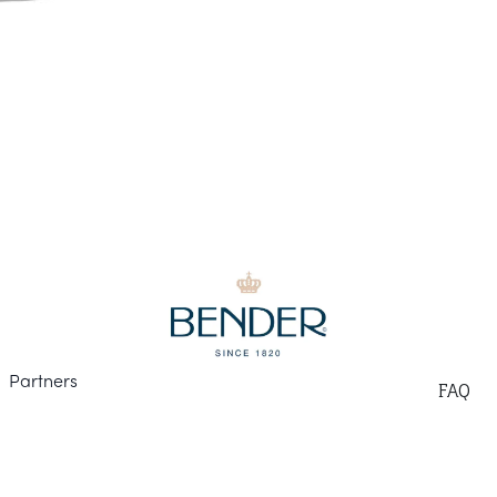
Part
ners
F
AQ