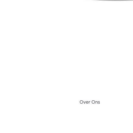
Ov
er Ons