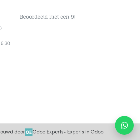
Beoordeeld met een 9!
0 -
16:30
ouwd door
Odoo Experts
- Experts in Odoo