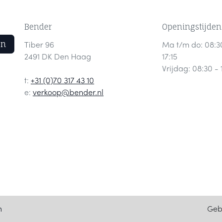
Bender
Openingstijden
en
Tiber 96
Ma t/m do: 08:3
2491 DK Den Haag
17:15
Vrijdag: 08:30 - 
t:
+31 (0)70 317 43 10
e:
verkoop@bender.nl
Geb
n