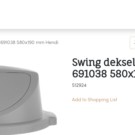
Producten
Merken
Referenties
Personaliseren
k 691038 580x190 mm Hendi
Swing deksel
691038 580
512924
Add to Shopping List