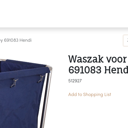
Producten
Merken
Referenties
Personaliseren
ey 691083 Hendi
Waszak voor 
691083 Hend
512927
Add to Shopping List