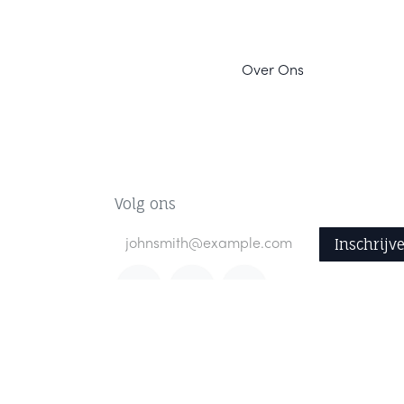
Ov
er Ons
Volg ons
Inschrijv