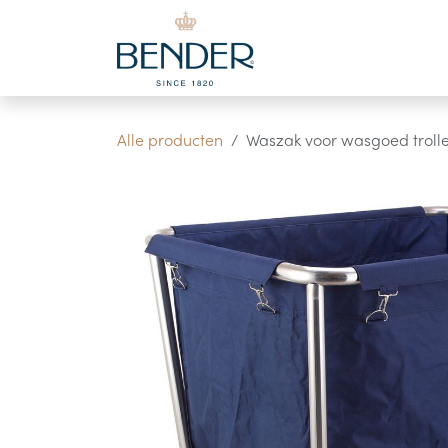
Overslaan naar inhoud
Alle producten
Waszak voor wasgoed troll