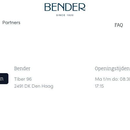
Part
ners
F
AQ
Bender
Openingstijden
en
Tiber 96
Ma t/m do: 08:3
2491 DK Den Haag
17:15
Vrijdag: 08:30 - 
t:
+31 (0)70 317 43 10
e:
verkoop@bender.nl