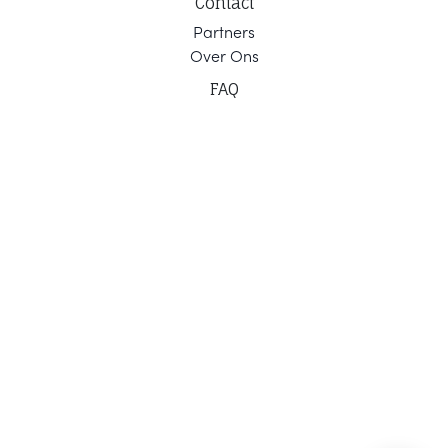
Contact
Part
ners
Ov
er Ons
F
AQ