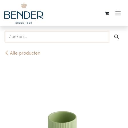
Overslaan naar inhoud
Alle producten