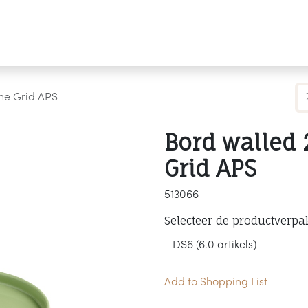
Producten
Merken
Referenties
Personaliseren
he Grid APS
Bord walled
Grid APS
513066
Selecteer de productverpa
Add to Shopping List