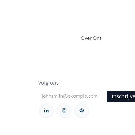
Ov
er Ons
Volg ons
Inschrijv