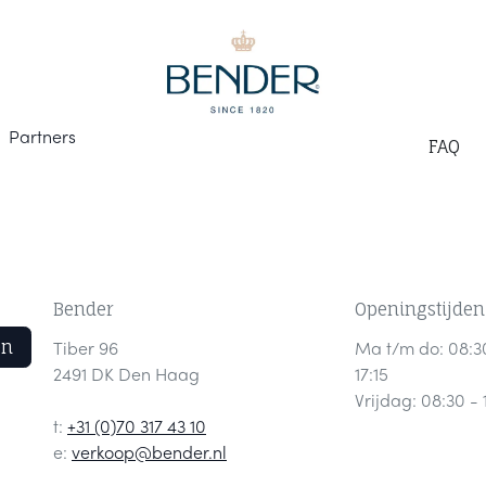
Part
ners
F
AQ
Bender
Openingstijden
en
Tiber 96
Ma t/m do: 08:3
2491 DK Den Haag
17:15
Vrijdag: 08:30 - 
t:
+31 (0)70 317 43 10
e:
verkoop@bender.nl