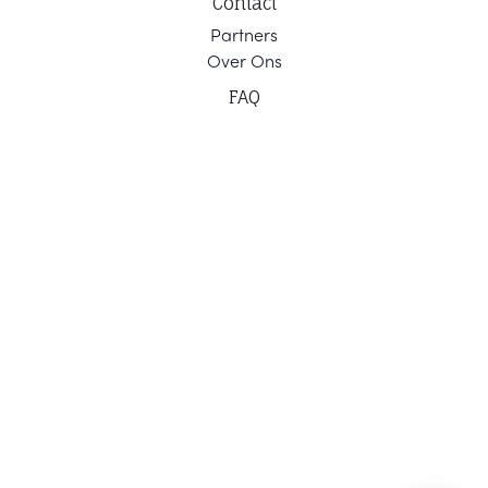
Contact
Part
ners
Ov
er Ons
F
AQ