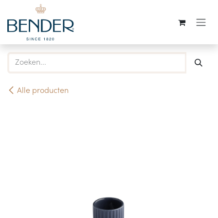
Overslaan naar inhoud
Alle producten