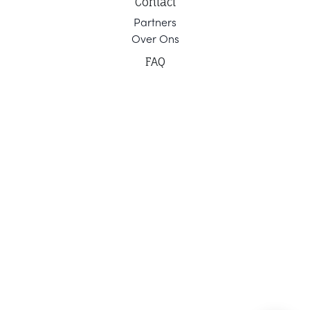
Contact
Part
ners
Ov
er Ons
F
AQ