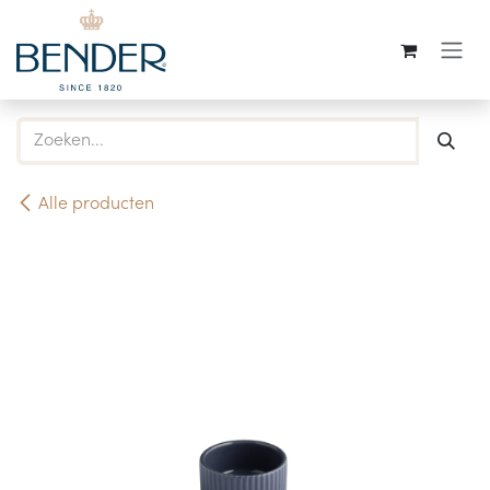
Overslaan naar inhoud
Alle producten