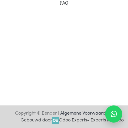
F
AQ
Copyright © Bender |
Algemene Voorwaarden
Gebouwd door
Odoo Experts
- Experts in Odoo