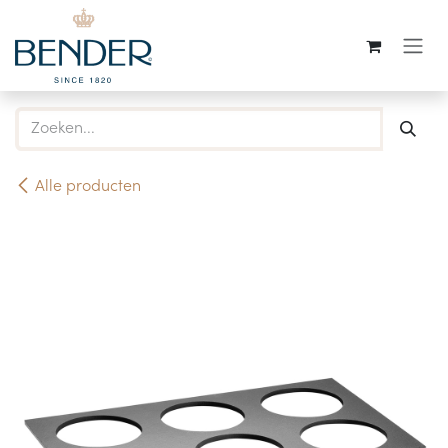
Overslaan naar inhoud
Alle producten