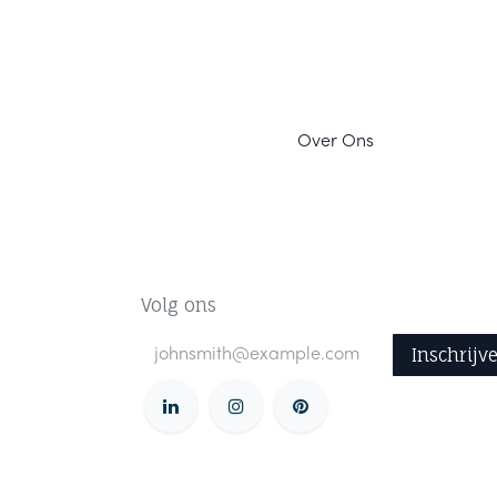
Ov
er Ons
Volg ons
Inschrijv