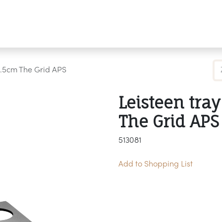
Producten
Merken
Referenties
Personaliseren
6.5cm The Grid APS
Leisteen tra
The Grid APS
513081
Add to Shopping List