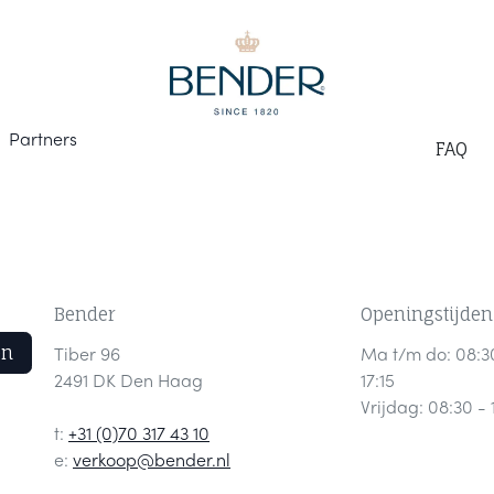
Part
ners
F
AQ
Bender
Openingstijden
en
Tiber 96
Ma t/m do: 08:3
2491 DK Den Haag
17:15
Vrijdag: 08:30 - 
t:
+31 (0)70 317 43 10
e:
verkoop@bender.nl