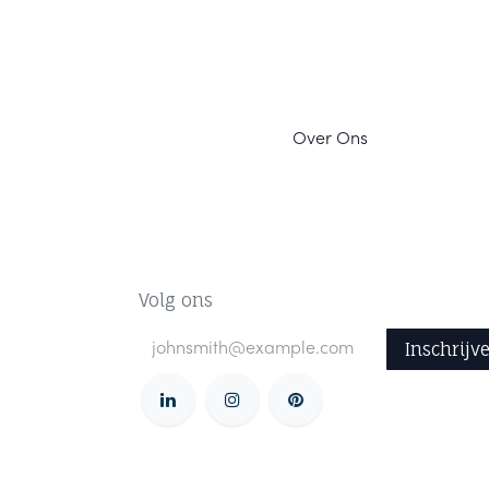
Ov
er Ons
Volg ons
Inschrijv