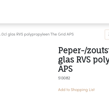
Producten
Merken
Referenties
Personaliseren
4.0cl glas RVS polypropyleen The Grid APS
Peper-/zouts
glas RVS pol
APS
513082
Add to Shopping List