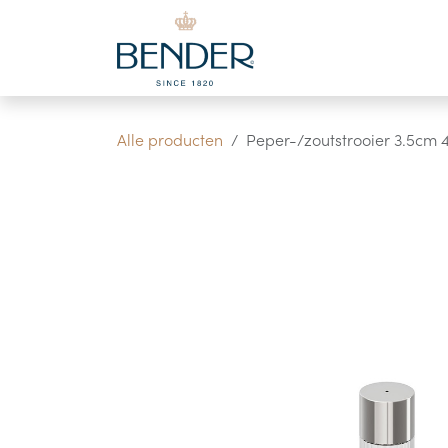
Overslaan naar inhoud
Alle producten
Peper-/zoutstrooier 3.5cm 