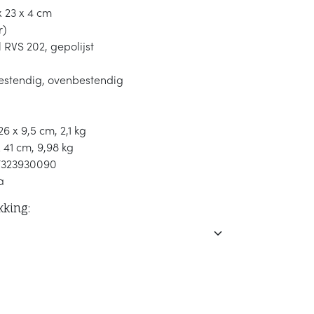
x 23 x 4 cm
r)
l RVS 202, gepolijst
estendig, ovenbestendig
26 x 9,5 cm, 2,1 kg
 x 41 cm, 9,98 kg
7323930090
a
kking: