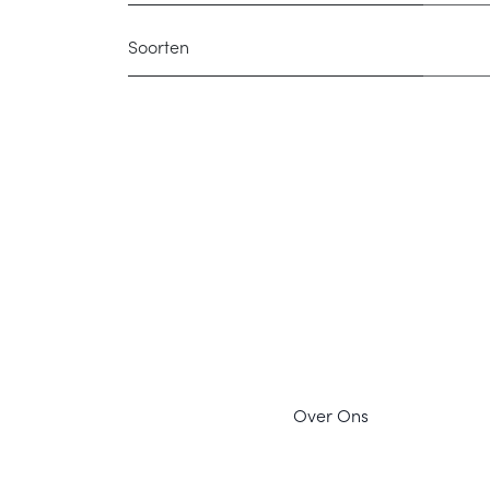
Soorten
Ov
er Ons