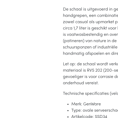
De schaal is uitgevoerd in ge
handgrepen, een combinatie 
zowel casual als upmarket p
circa 1,7 liter is geschikt v
is vaatwasbestendig en oven
(patineren) van nature in de
schuursponzen of industriël
handmatig afspoelen en dire
Let op: de schaal wordt verk
materiaal is RVS 202 (200-ser
gevoeliger is voor corrosie
onderhoud vereist.
Technische specificaties (vel
Merk: GenWare
Type: ovale serveerscha
Artikelcode: SSD34