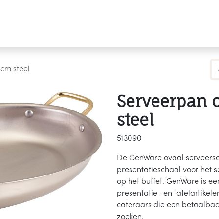
Producten
Merken
Referenties
Personaliseren
cm steel
Serveerpan 
steel
513090
De GenWare ovaal serveerscha
presentatieschaal voor het s
op het buffet. GenWare is een
presentatie- en tafelartikele
cateraars die een betaalbaa
zoeken.