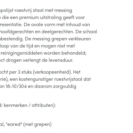
polijst roestvrij staal met messing
die een premium uitstraling geeft voor
resentatie. De ovale vorm met inhoud van
oor hoofdgerechten en deelgerechten. De schaal
­bestendig. De messing grepen verkleuren
 loop van de tijd en mogen niet met
e reinigingsmiddelen worden behandeld;
ct drogen verlengt de levensduur.
ocht per 3 stuks (verkoopeenheid). Het
ie), een kostengunstiger roestvrijstaal dat
 dan 18-10/304 en daarom zorgvuldig
d: kenmerken / attributen):
al, "eared" (met grepen)