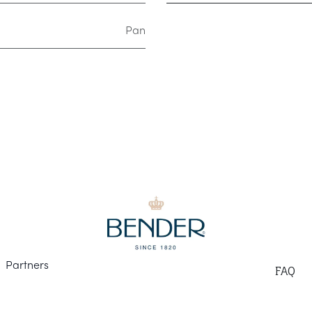
Pan
Part
ners
F
AQ