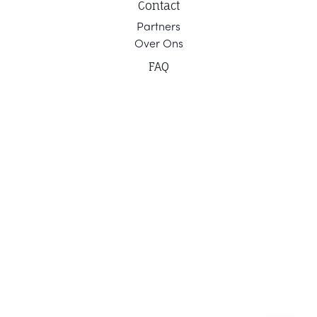
Contact
Part
ners
Ov
er Ons
F
AQ