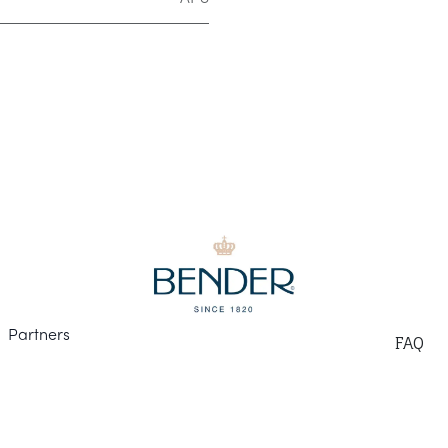
Part
ners
F
AQ