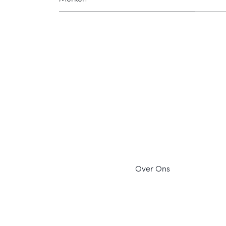
Ov
er Ons