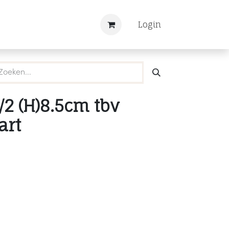
Nieuws
Registreren
Login
/2 (H)8.5cm tbv
art