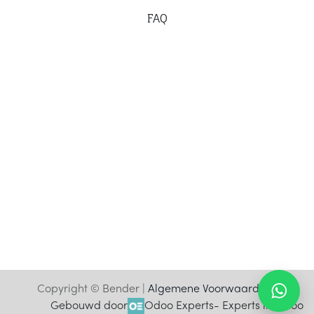
F
AQ
Copyright © Bender |
Algemene Voorwaarden
Gebouwd door
Odoo Experts
- Experts in Odoo