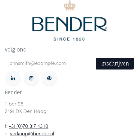
Volg ons
Inschrijven
Bender
Tiber 96
2491 DK Den Haag
t:
+31 (0)70 317 43 10
e:
verkoop@bender.nl