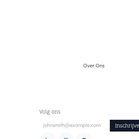
Ov
er Ons
Volg ons
Inschrijv