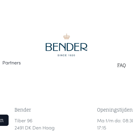
Part
ners
F
AQ
Bender
Openingstijden
en
Tiber 96
Ma t/m do: 08:3
2491 DK Den Haag
17:15