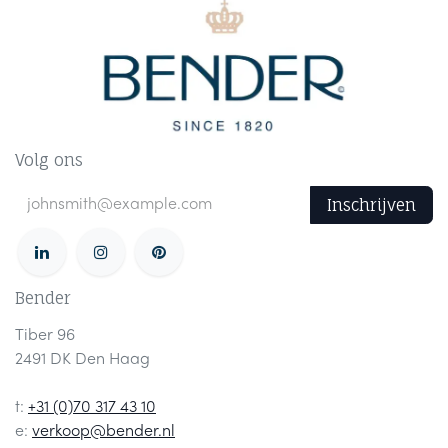
Volg ons
Inschrijven
Bender
Tiber 96
2491 DK Den Haag
t:
+31 (0)70 317 43 10
e:
verkoop@bender.nl