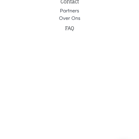
Contact
Part
ners
Ov
er Ons
F
AQ