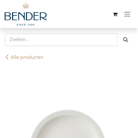
Overslaan naar inhoud
Alle producten