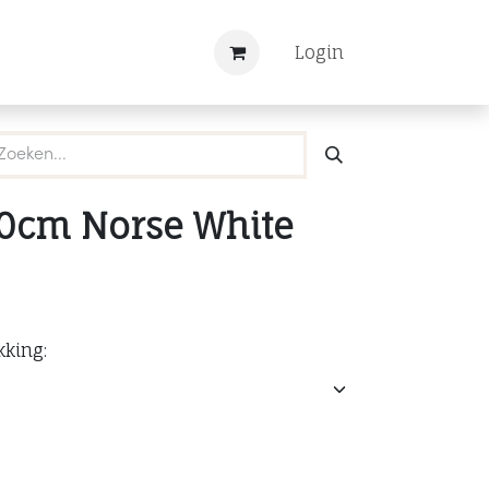
Nieuws
Registreren
Login
.0cm Norse White
kking: