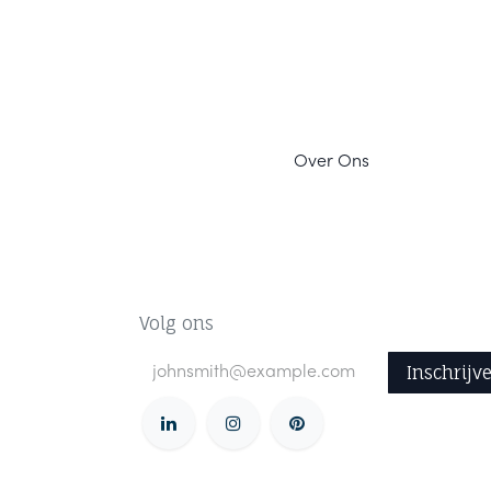
Ov
er Ons
Volg ons
Inschrijv