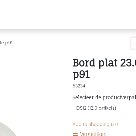
Producten
Merken
Referenties
Personaliseren
te p91
Bord plat 23
p91
53234
Selecteer de productverpa
Add to Shopping List
Vergelijken