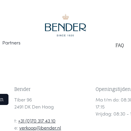
Part
ners
F
AQ
Bender
Openingstijden
en
Tiber 96
Ma t/m do: 08:3
2491 DK Den Haag
17:15
Vrijdag: 08:30 - 
t:
+31 (0)70 317 43 10
e:
verkoop@bender.nl