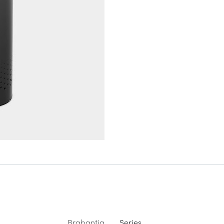
Brabantia
Series