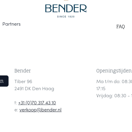
Part
ners
F
AQ
Bender
Openingstijden
en
Tiber 96
Ma t/m do: 08:3
2491 DK Den Haag
17:15
Vrijdag: 08:30 - 
t:
+31 (0)70 317 43 10
e:
verkoop@bender.nl