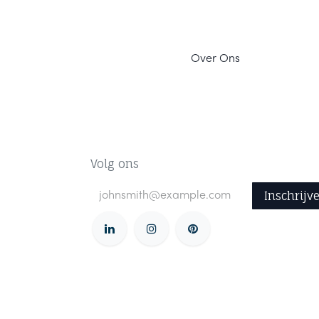
Ov
er Ons
Volg ons
Inschrijv