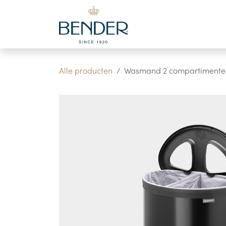
Overslaan naar inhoud
Alle producten
Wasmand 2 compartimenten