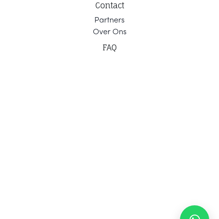
Contact
Part
ners
Ov
er Ons
F
AQ