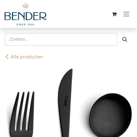
Overslaan naar inhoud
Alle producten