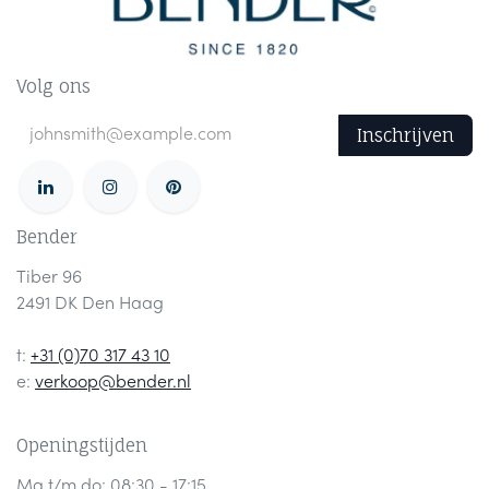
Volg ons
Inschrijven
Bender
Tiber 96
2491 DK Den Haag
t:
+31 (0)70 317 43 10
e:
verkoop@bender.nl
Openingstijden
Ma t/m do: 08:30 - 17:15