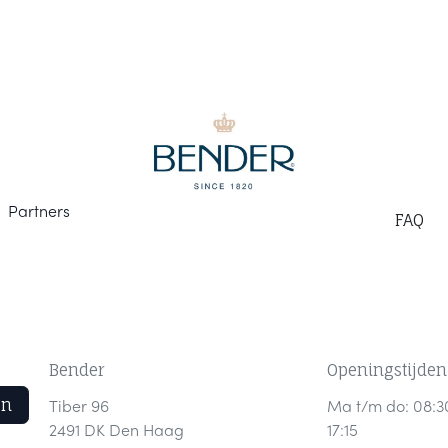
Part
ners
F
AQ
Bender
Openingstijden
en
Tiber 96
Ma t/m do: 08:3
2491 DK Den Haag
17:15