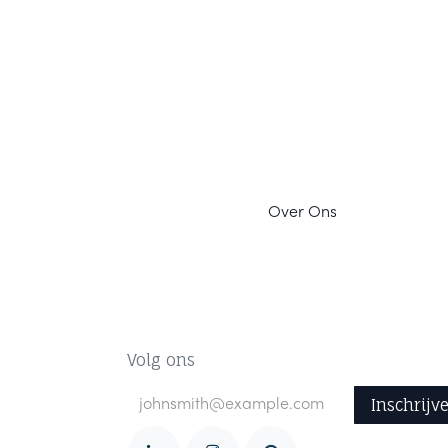
Ov
er Ons
Volg ons
Inschrijv