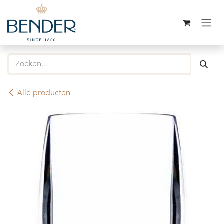
Overslaan naar inhoud
Alle producten