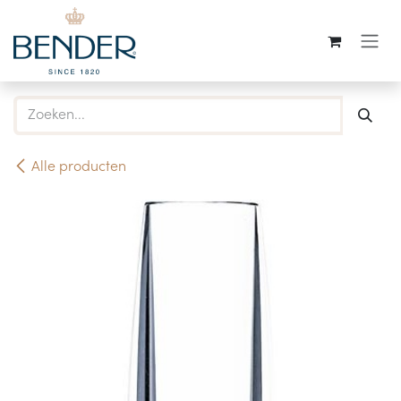
Overslaan naar inhoud
Alle producten