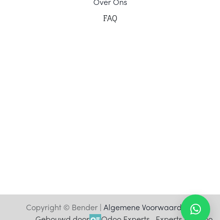
Ov
er Ons
F
AQ
Copyright © Bender |
Algemene Voorwaarden